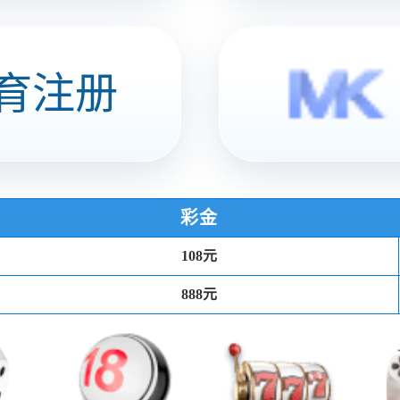
我们的品牌
作为综合性的开云体育平台，
造一个安全、稳定、可信赖的