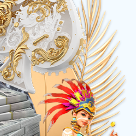
于成为全球领先的开云体育平台。