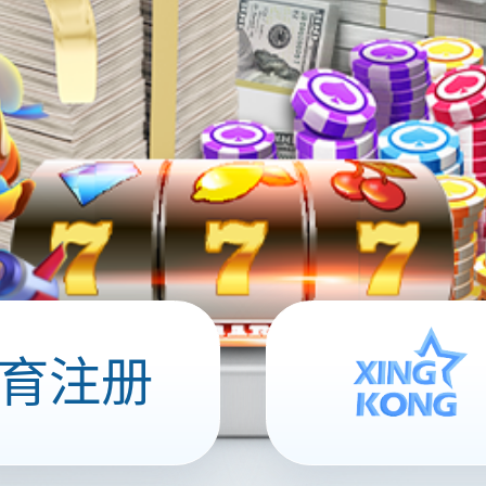
智能引擎实时数据快照
建的智能分析系统，实时捕捉各项运行数据，提升平台的响应效