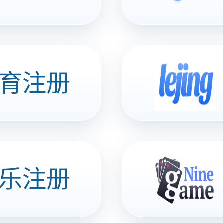
版本更新记录
点击查看每次更新的重点改动，开云体育将持续优化用户体验。
移。
推荐。
，适合开云体育用户快速上手。