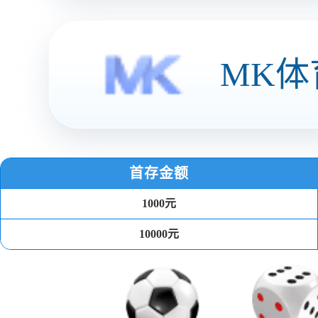
v6.1.3 · 发布于 2025年6月
v6.0.0 · 发布于 2025年3月