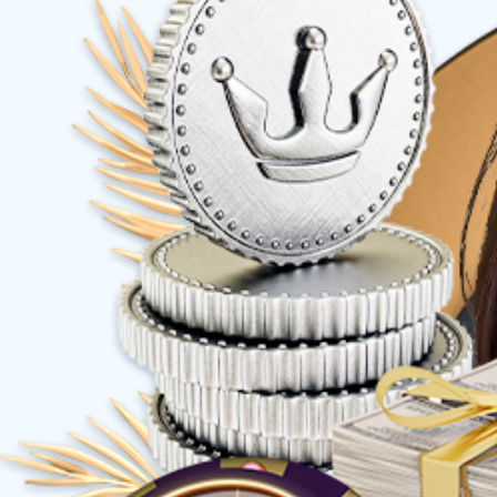
爱。
我们将继续秉持“
技术创新、用户至