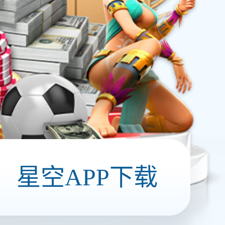
率与数据稳定性。