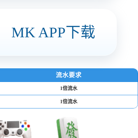
使命
我们始终以科技驱动、服务导向为核心，力求打
体育数据与直播生态。