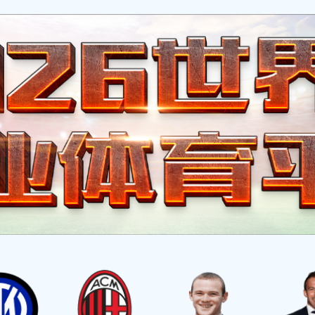
下载App
公司简介
体育
威体育数据平
包括NBA、英超、欧洲杯、
信赖。