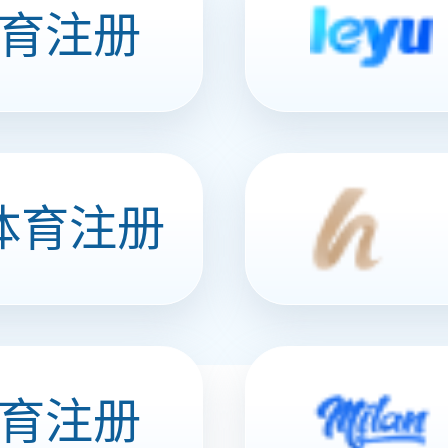
通信加密协议
全站部署TLS协议，
性。
行为审计机制
记录关键行为轨迹，搭
实时异常拦截
系统对异常请求进行即
扰。