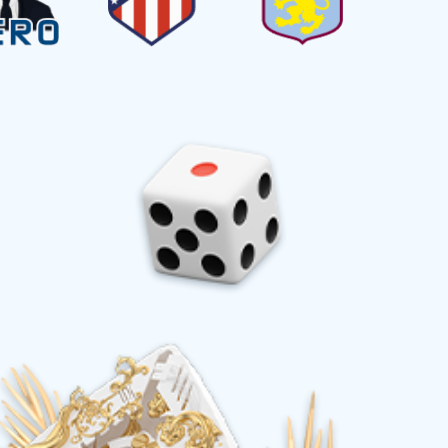
为。
播。
任。