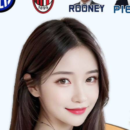
户行为
户发布违法信息、扰乱系统运行、侵犯他人权利或进行未授权营销行
识产权
所有内容归属平台或授权方所有，未经允许不得以任何形式使用或传
务终止
违反协议条款，平台有权中止或终止账户使用，且无需提前通知。
责声明
对因网络问题、第三方系统故障等引发的内容偏差或使用后果承担责