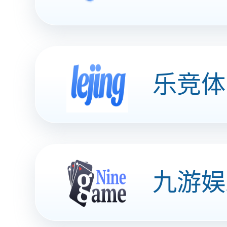
赛事通知机制增强。
2021年3月10日 · v4.6.1
首页动效优化。
修复偶发闪退问题。
2019 年
2019年11月3日 · v2.3.4
上线赛事回顾模块。
简化登录流程。