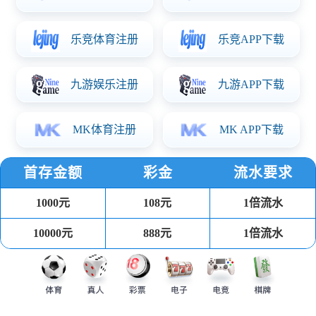
2026-06-08 15:00
66 次阅读
汉密尔顿适应法拉利赛车速度待验证，
2026赛季首胜悬念丛生
七届F1世界冠军刘易斯·汉密尔顿加盟法拉利车队的消
息，无疑是2025赛季围场内最重磅的震动。这位历史
上最成功的车手之一，选择在职业生涯的晚期披上红
色战袍，其背后的雄心不言而喻：为跃马带回久违的
车手总冠军。然而，距离2026赛季规则大改仅剩一
年，汉密尔顿能否在短时间内完美适应法拉利赛车的
独特哲学与操控特性，其速度表现尚待实战验证，这